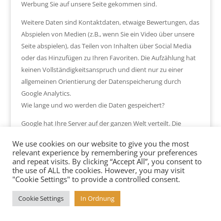
Werbung Sie auf unsere Seite gekommen sind.
Weitere Daten sind Kontaktdaten, etwaige Bewertungen, das
Abspielen von Medien (z.B., wenn Sie ein Video über unsere
Seite abspielen), das Teilen von Inhalten über Social Media
oder das Hinzufügen zu Ihren Favoriten. Die Aufzählung hat
keinen Vollständigkeitsanspruch und dient nur zu einer
allgemeinen Orientierung der Datenspeicherung durch
Google Analytics.
Wie lange und wo werden die Daten gespeichert?
Google hat Ihre Server auf der ganzen Welt verteilt. Die
meisten Server befinden sich in Amerika und folglich werden
We use cookies on our website to give you the most
Ihre Daten meist auf amerikanischen Servern gespeichert.
relevant experience by remembering your preferences
Hier können Sie genau nachlesen wo sich die Google-
and repeat visits. By clicking “Accept All”, you consent to
the use of ALL the cookies. However, you may visit
Rechenzentren befinden:
"Cookie Settings" to provide a controlled consent.
https://www.google.com/about/datacenters/inside/location
s/?hl=de
Cookie Settings
In Ordnung
Ihre Daten werden auf verschiedenen physischen